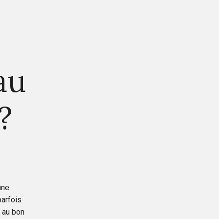
au
?
une
parfois
, au bon