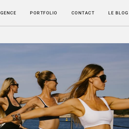
A
G
E
N
C
E
P
O
R
T
F
O
L
I
O
C
O
N
T
A
C
T
L
E
B
L
O
G
A
G
E
N
C
E
P
O
R
T
F
O
L
I
O
C
O
N
T
A
C
T
L
E
B
L
O
G