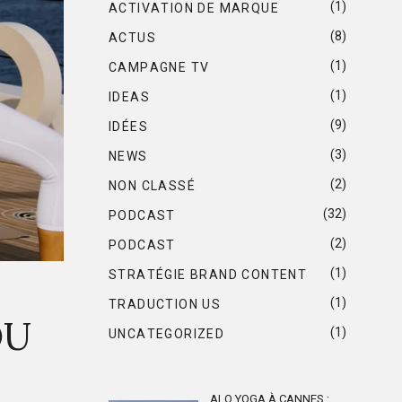
(1)
ACTIVATION DE MARQUE
(8)
ACTUS
(1)
CAMPAGNE TV
(1)
IDEAS
(9)
IDÉES
(3)
NEWS
(2)
NON CLASSÉ
(32)
PODCAST
(2)
PODCAST
(1)
STRATÉGIE BRAND CONTENT
(1)
TRADUCTION US
OU
(1)
UNCATEGORIZED
ALO YOGA À CANNES :