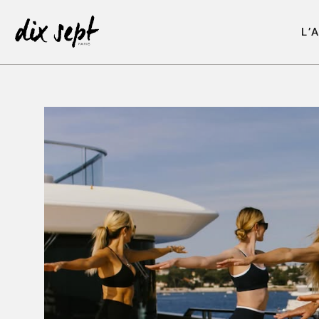
L
’
L
’