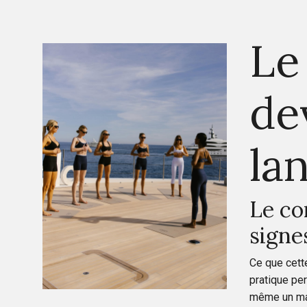
Le
de
la
Le co
signe
Ce que cette
pratique per
même un marq