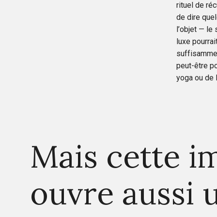
rituel de r
de dire quel
l’objet — le
luxe pourrai
suffisammen
peut-être po
yoga ou de l
Mais cette i
ouvre aussi 