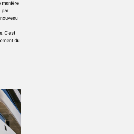
e manière
p par
e nouveau
. C’est
ulement du