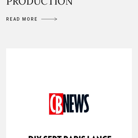
PRODUCTION
R
E
A
D
M
O
R
E
R
E
A
D
M
O
R
E