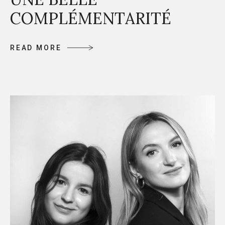
COMPLÉMENTARITÉ
R
E
A
D
M
O
R
E
R
E
A
D
M
O
R
E