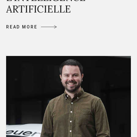
ARTIFICIELLE
R
E
A
D
M
O
R
E
R
E
A
D
M
O
R
E