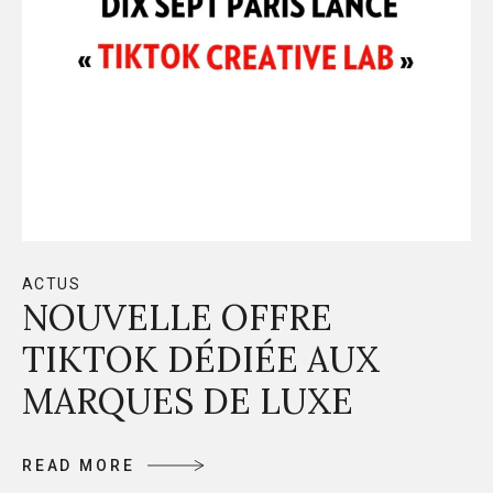
ACTUS
NOUVELLE OFFRE
TIKTOK DÉDIÉE AUX
MARQUES DE LUXE
R
E
A
D
M
O
R
E
R
E
A
D
M
O
R
E