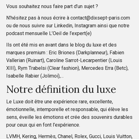
Vous souhaitez nous faire part d’un sujet ?
e
N’hésitez pas à nous écrire à contact@dixsept-paris.com
s
ou de nous suivre sur
Linkedin
,
Instagram
ainsi que notre
podcast mensuelle
L’Oeil de l’expert(e)
p
Ils ont été mis en avant dans le blog du luxe et des
marques premium : Eric Briones (Darkplanneur), Fabien
u
Vallerian (Ruinart), Caroline Sarrot-Lecarpentier (Louis
XIII), Rym Trabelsi (Clear fashion), Mercedes Erra (Betc),
b
Isabelle Rabier (Jolimoi),…
l
Notre définition du luxe
i
Le Luxe doit être une expérience rare, excellente,
émotionnelle, intemporelle et responsable, qui élève les
c
sens, éveille les émotions et crée des souvenirs durables
pour ceux qui en font l’expérience.
a
LVMH, Kering, Hermès, Chanel, Rolex, Gucci, Louis Vuitton,