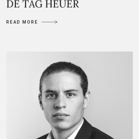
DE TAG HEUER
R
E
A
D
M
O
R
E
R
E
A
D
M
O
R
E