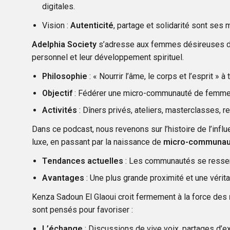
digitales.
Vision :
Autenticité
, partage et solidarité sont ses 
Adelphia Society
s’adresse aux femmes désireuses de t
personnel et leur développement spirituel.
Philosophie
: « Nourrir l’âme, le corps et l’esprit »
Objectif
: Fédérer une micro-communauté de femmes p
Activités
: Dîners privés, ateliers, masterclasses, re
Dans ce podcast, nous revenons sur l’histoire de l’inf
luxe, en passant par la naissance de
micro-communau
Tendances actuelles
: Les communautés se resserr
Avantages
: Une plus grande proximité et une vérit
Kenza Sadoun El Glaoui croit fermement à la force des
sont pensés pour favoriser :
L’échange
: Discussions de vive voix, partages d’