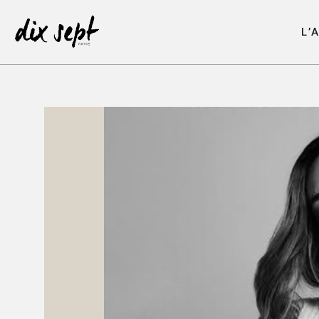
L
’
L
’