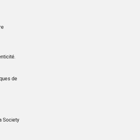
re
ticité.
rques de
a Society