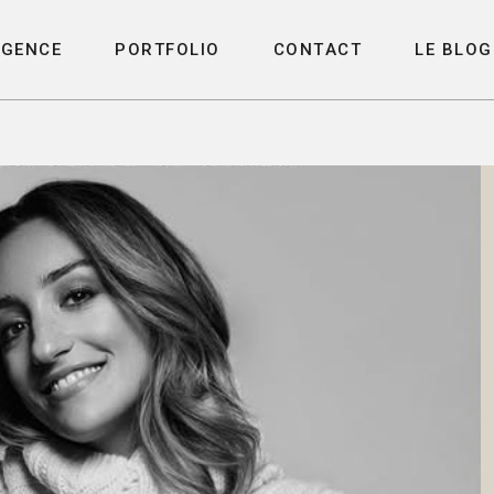
A
G
E
N
C
E
P
O
R
T
F
O
L
I
O
C
O
N
T
A
C
T
L
E
B
L
O
G
A
G
E
N
C
E
P
O
R
T
F
O
L
I
O
C
O
N
T
A
C
T
L
E
B
L
O
G