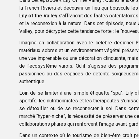
Dans cet épisode « Lily Of The Valley : Quand le luxe 
la French Riviera et découvrir un lieu qui bouscule le
Lily of the Valley
s’affranchit des fastes ostentatoire
et la reconnexion à la nature. Dans cet épisode, nous a
Valley, pour décrypter cette tendance forte : le “nouveau
Imaginé en collaboration avec le célèbre designer
P
matériaux sobres et un environnement végétal préservé. 
une vue imprenable ou une décoration clinquante, mais pl
de l’écosystème varois. Qu’il s’agisse des progra
passionnés ou des espaces de détente soigneusemen
authentique.
Loin de se limiter à une simple étiquette “spa”, Lily
sportifs, les nutritionnistes et les thérapeutes s’uniss
se détoxifier ou de se reconnecter à soi. Dans cett
marché “hyper-niche”, la nécessité de préserver une ce
collaborations phares qui renforcent l’image avant-gard
Dans un contexte où le tourisme de bien-être croît pr