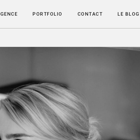
A
G
E
N
C
E
P
O
R
T
F
O
L
I
O
C
O
N
T
A
C
T
L
E
B
L
O
G
A
G
E
N
C
E
P
O
R
T
F
O
L
I
O
C
O
N
T
A
C
T
L
E
B
L
O
G