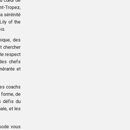
 au cœur de
int-Tropez,
a sérénité
Lily of the
is.
nique, des
nt chercher
 le respect
 des chefs
nérante et
Les coachs
a forme, de
s défis du
ale, et les
isode vous