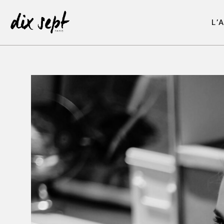
L
’
L
’