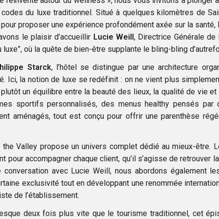
se réinvente autour du wellness », nous vous invitons à plonger
s codes du luxe traditionnel. Situé à quelques kilomètres de Sa
s pour proposer une expérience profondément axée sur la santé, l
vons le plaisir d’accueillir
L
ucie Weill
, Directrice Générale de 
 luxe”, où la quête de bien-être supplante le bling-bling d’autrefo
hilippe Starck
, l’hôtel se distingue par une architecture orga
Ici, la notion de luxe se redéfinit : on ne vient plus simpleme
utôt un équilibre entre la beauté des lieux, la qualité de vie et
mmes sportifs personnalisés, des menus healthy pensés par
t aménagés, tout est conçu pour offrir une parenthèse régé
 of the Valley propose un univers complet dédié au mieux-être. 
ent pour accompagner chaque client, qu’il s’agisse de retrouver l
e conversation avec Lucie Weill, nous abordons également le
rtaine exclusivité tout en développant une renommée internation
iste de l’établissement.
esque deux fois plus vite que le tourisme traditionnel, cet ép